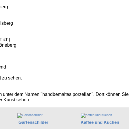
berg
lsberg
lich)
höneberg
end
t zu sehen.
am unter dem Namen "handbemaltes.porzellan". Dort können Sie
er Kunst sehen.
Gartenschilder
Kaffee und Kuchen