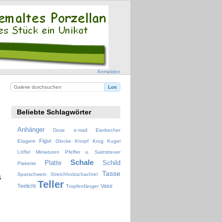
Anmelden
Beliebte Schlagwörter
Anhänger
Dose
e-mail
Eierbecher
Figur
Etagere
Glocke
Knopf
Krug
Kugel
Löffel
Miniaturen
Pfeffer u. Salzstreuer
Schale
Platte
Schild
Plakette
Tasse
Sparschwein
Streichholzschachtel
s
Teller
Teelicht
Vase
Tropfenfänger